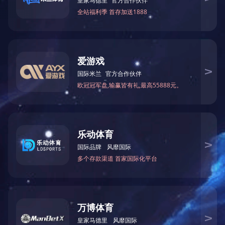
测中心主任“齐英杰”，东北林业大学木工机械工程中心主任，博士生
破，填补了国内空白，达到了国内领先水平。
上一篇：已经是第一篇了
下一篇：
省科技厅认定中大木工为“黑龙江省木屋机械设备工程技术
关于中大
新闻资讯
About
News
公司简介
公司动态
企业文化
行业动态