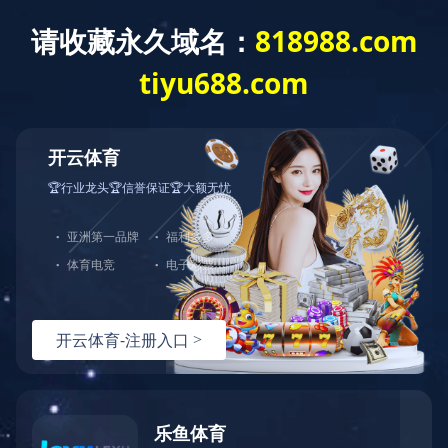
您好，欢迎光临完美官方端网站登录入口官网！
网站首页
关于中大
产品展示